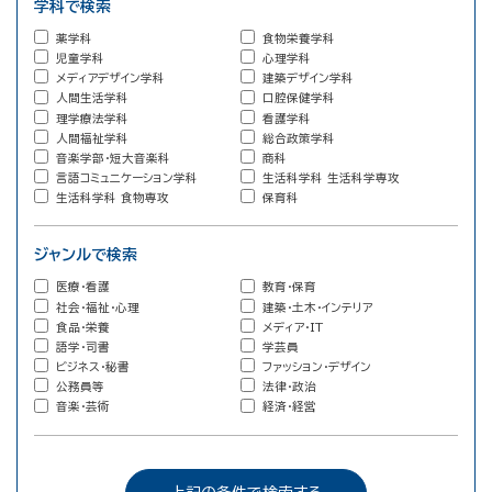
学科で検索
薬学科
食物栄養学科
児童学科
心理学科
メディアデザイン学科
建築デザイン学科
人間生活学科
口腔保健学科
理学療法学科
看護学科
人間福祉学科
総合政策学科
音楽学部・短大音楽科
商科
言語コミュニケーション学科
生活科学科 生活科学専攻
生活科学科 食物専攻
保育科
ジャンルで検索
医療・看護
教育・保育
社会・福祉・心理
建築・土木・インテリア
食品・栄養
メディア・IT
語学・司書
学芸員
ビジネス・秘書
ファッション・デザイン
公務員等
法律・政治
音楽・芸術
経済・経営