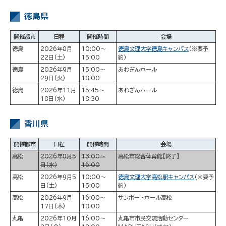
徳島県
開催都市
日程
開催時間
会場
徳島
2026年8月
10:00～
徳島文理大学徳島キャンパス
（※要予
22日(土)
15:00
約）
徳島
2026年9月
15:00～
あわぎんホール
29日(火)
18:00
徳島
2026年11月
15:45～
あわぎんホール
18日(水)
18:30
香川県
開催都市
日程
開催時間
会場
高松
2026年8月5
13:00～
高松市総合体育館
【終了】
日(水)
16:00
高松
2026年9月5
10:00～
徳島文理大学高松駅キャンパス
（※要予
日(土)
15:00
約）
高松
2026年9月
16:00～
サンポートホール高松
17日(木)
18:00
丸亀
2026年10月
16:00～
丸亀市市民交流活動センター