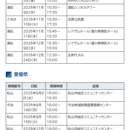
2日(金)
18:00
MARUTASU（ﾏﾙﾀｽ）
高松
2026年11月
15:30～
高松シンボルタワー
9日(月)
17:30
さぬき
2026年11月
15:30～
志度公民館
10日(火)
17:30
高松
2026年11月
15:45～
レクザムホール（香川県県民ホール）
11日(水)
18:30
高松
2026年12月
15:30～
レクザムホール（香川県県民ホール）
9日(水)
18:00
高松
2026年12月
12:30～
瓦町FLAG
24日(木)
15:00
愛媛県
開催都市
日程
開催時間
会場
松山
2026年9月9
16:00～
松山市総合コミュニティセンター
日(水)
18:30
今治
2026年9月
16:00～
今治地域地場産業振興センター
14日(月)
18:00
松山
2026年9月
16:00～
松山市総合コミュニティセンター
15日(火)
18:00
松山
2026年12月
16:00～
松山市総合コミュニティセンター