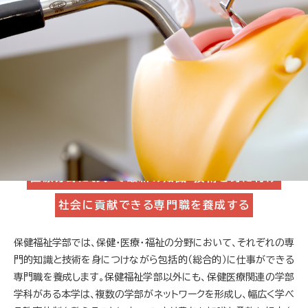
ホーム
学部・学科
保健福祉学部
学科一覧
口腔保健学科
理学療法学科
看護学科
人間福祉学科
診療放射線学科
臨床工学科
医療分野において最新の知識･技術を身に付け
社会に貢献できる専門職を養成する
保健福祉学部では、保健・医療・福祉の分野において、それぞれの専
門的知識と技術を身につけながら包括的（総合的）に仕事ができる
専門職を養成します。保健福祉学部以外にも、保健医療関連の学部
学科がある本学は、複数の学部がネットワークを形成し、幅広く学べ