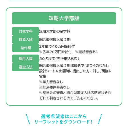
短期大学部版
対象学科
短期大学部の全学科
対象入試
総合型選抜入試 I 期
2年間で40万円を給付
給付額
※各年20万円を給付 ※継続審査あり
採用人数
50名程度（先行申込含む）
総合型選抜入試 I 期出願者で「ミライのわたし」
審査方法
設計シートを出願時に提出した方に対し、面接を
実施
※学力審査なし
※経済要件審査なし
※奨学金の審査と総合型選抜入試の結果はそれ
ぞれで判定されるのでご安心ください。