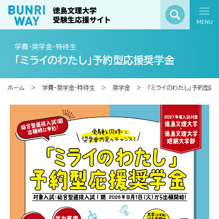
MENU
学費・奨学金・特待生
「ミライのわたし」予約型応援奨学金
ホーム
学費・奨学金・特待生
奨学金
「ミライのわたし」予約型応