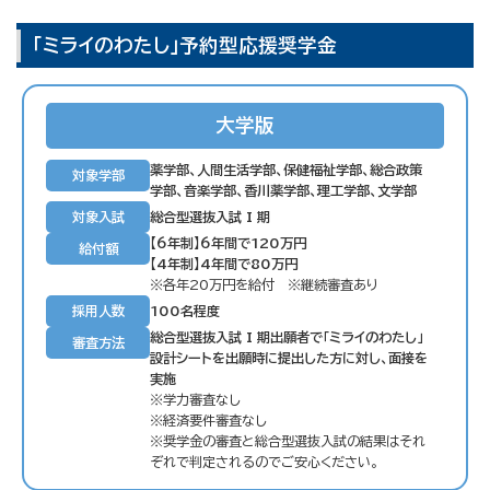
「ミライのわたし」予約型応援奨学金
大学版
薬学部、人間生活学部、保健福祉学部、総合政策
対象学部
学部、音楽学部、香川薬学部、理工学部、文学部
対象入試
総合型選抜入試 I 期
【6年制】6年間で120万円
給付額
【4年制】4年間で80万円
※各年20万円を給付 ※継続審査あり
採用人数
100名程度
総合型選抜入試 I 期出願者で「ミライのわたし」
審査方法
設計シートを出願時に提出した方に対し、面接を
実施
※学力審査なし
※経済要件審査なし
※奨学金の審査と総合型選抜入試の結果はそれ
ぞれで判定されるのでご安心ください。